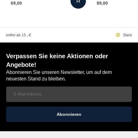
69,00
89,00
ostenfrei
ab 15 ,-€
Startseit
Verpassen Sie keine Aktionen oder
Angebote!
Abonnieren Sie unseren Newsletter, um auf dem
neuesten Stand zu bleiben.
Abonnieren