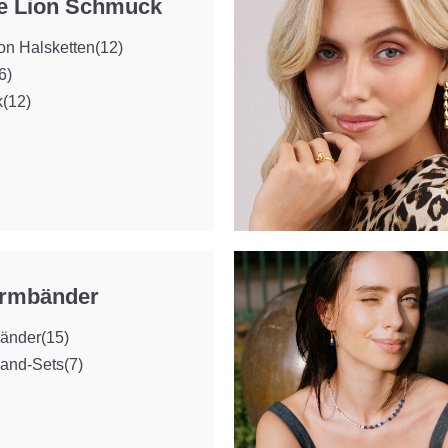
e Lion Schmuck
on Halsketten
(12)
6)
k
(12)
Armbänder
änder
(15)
and-Sets
(7)