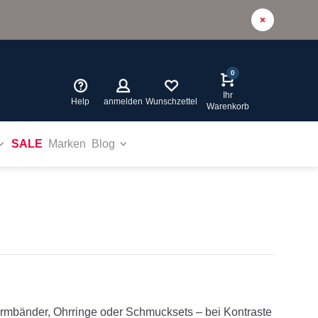
0
Ihr
Help
anmelden
Wunschzettel
Warenkorb
SALE
Marken
Blog
rmbänder, Ohrringe oder Schmucksets – bei Kontraste