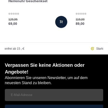
Herrenuhr Geschenkset
129,95
119,00
69,00
89,00
ostenfrei
ab 15 ,-€
Startseit
Verpassen Sie keine Aktionen oder
Angebote!
Abonnieren Sie unseren Newsletter, um auf dem
neuesten Stand zu bleiben.