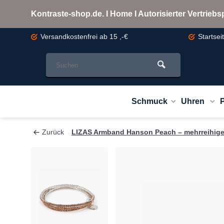
Kontraste-shop.de. I Home I Autorisierter Vertrie
Versandkostenfrei
ab 15 ,-€
Startsei
Schmuck
Uhren
Zurück
LIZAS Armband Hanson Peach – mehrreihig