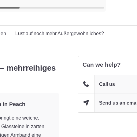
gen
Lust auf noch mehr Außergewöhnliches?
Can we help?
– mehrreihiges
Call us
Send us an emai
 in Peach
ingt eine weiche,
Glassteine in zarten
igen Armband eine