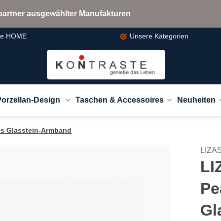
bspartner ausgewählter Manufakturen
te
HOME
Unsere
Kategorien
Porzellan-Design
Taschen & Accessoires
Neuheiten
es Glasstein-Armband
LIZA
LI
Pe
Gl