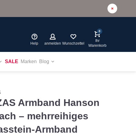
0
Ihr
Help
anmelden
Wunschzettel
Warenkorb
SALE
Marken
Blog
S
ZAS Armband Hanson
ach – mehrreihiges
asstein-Armband