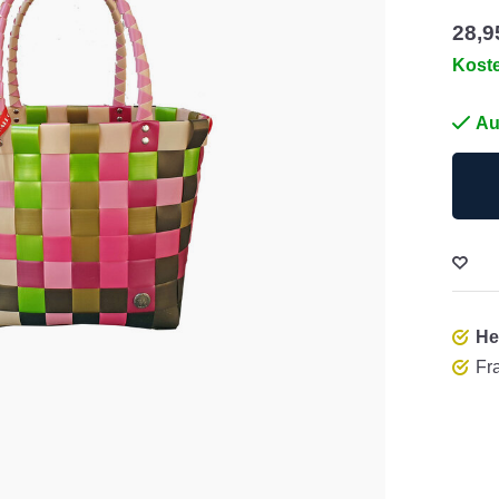
28,9
Kost
Au
He
Fra