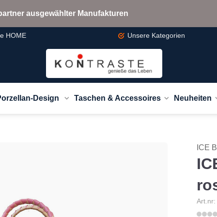
bspartner ausgewählter Manufakturen
te
HOME
Unsere
Kategorien
Porzellan-Design
Taschen & Accessoires
Neuheiten
ICE 
IC
ro
Art.nr