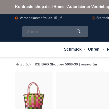
Kontraste-shop.de. I Home I Autorisierter Vertrie
Versandkostenfrei
ab 15 ,-€
Startsei
Schmuck
Uhren
Zurück
ICE BAG Shopper 5009-39 | rosa-grün