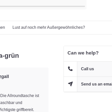
gen
Lust auf noch mehr Außergewöhnliches?
Can we help?
a-grün
Call us
zgall
Send us an emai
 Die Allroundtasche ist
waschbar und
chtigste griffbereit.