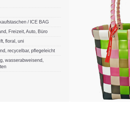
nkaufstaschen / ICE BAG
and, Freizeit, Auto, Büro
t, floral, uni
nd, recycelbar, pflegeleicht
g, wasserabweisend,
ten