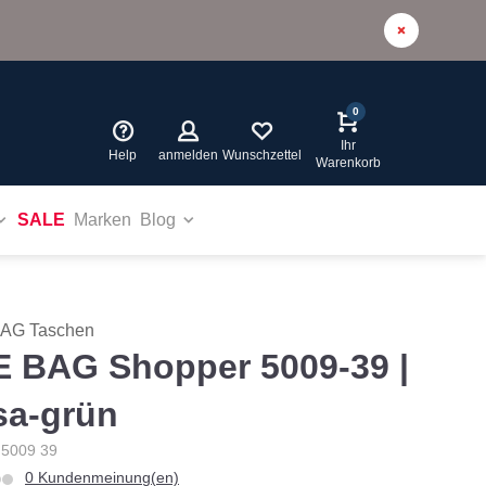
0
Ihr
Help
anmelden
Wunschzettel
Warenkorb
SALE
Marken
Blog
BAG Taschen
E BAG Shopper 5009-39 |
sa-grün
: 5009 39
0 Kundenmeinung(en)