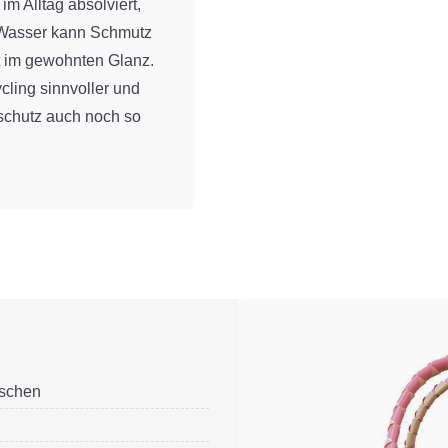
m Alltag absolviert,
t Wasser kann Schmutz
lt im gewohnten Glanz.
ling sinnvoller und
tschutz auch noch so
schen