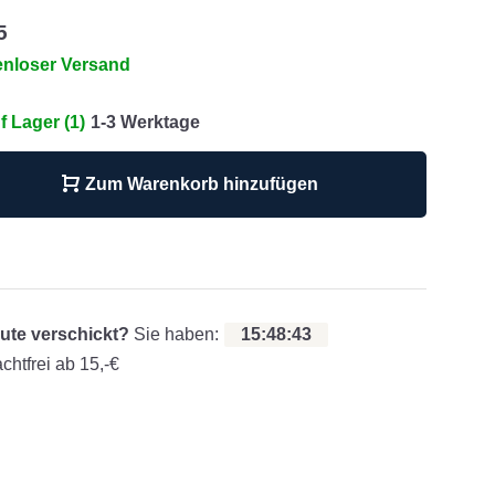
5
enloser Versand
f Lager (1)
1-3 Werktage
Zum Warenkorb hinzufügen
ute verschickt?
Sie haben:
15
:
48
:
42
chtfrei ab 15,-€