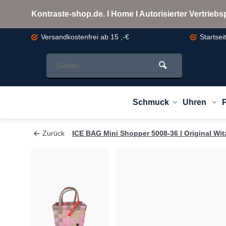
Kontraste-shop.de. I Home I Autorisierter Vertrie
Versandkostenfrei
ab 15 ,-€
Startsei
Schmuck
Uhren
Zurück
ICE BAG Mini Shopper 5008-36 | Original Wit