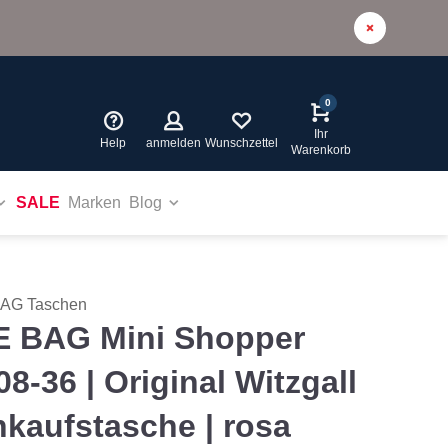
0
Ihr
Help
anmelden
Wunschzettel
Warenkorb
SALE
Marken
Blog
BAG Taschen
E BAG Mini Shopper
08-36 | Original Witzgall
nkaufstasche | rosa