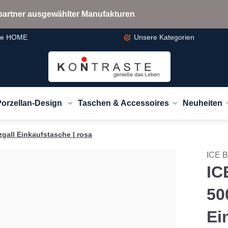
bspartner ausgewählter Manufakturen
te
HOME
Unsere
Kategorien
Porzellan-Design
Taschen & Accessoires
Neuheiten
zgall Einkaufstasche | rosa
ICE 
IC
50
Ei