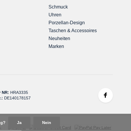
Schmuck
Uhren
Porzellan-Design
Taschen & Accessoires
Neuheiten
Marken
r NR:
HRA3335
.:
DE140178157
ung?
Ja
Nein