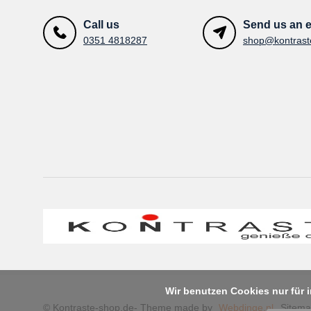
Call us
Send us an e
0351 4818287
Wir benutzen Cookies nur für
© Kontraste-shop.de
- Theme made by
Webdinge.nl
Sitem