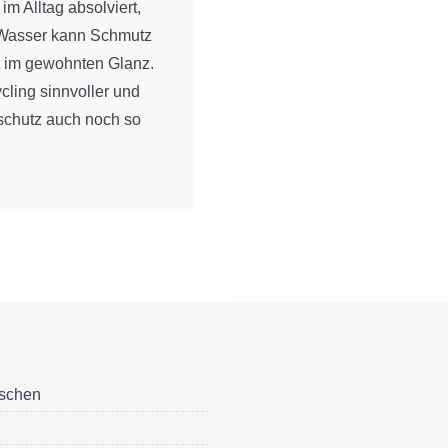
m Alltag absolviert,
t Wasser kann Schmutz
lt im gewohnten Glanz.
ling sinnvoller und
tschutz auch noch so
schen