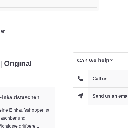
gen
Can we help?
 Original
Call us
Send us an emai
 Einkaufstaschen
eine Einkaufsshopper ist
waschbar und
chtigste griffbereit.