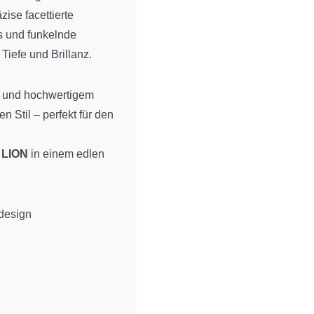
ise facettierte
s und funkelnde
Tiefe und Brillanz.
n und hochwertigem
n Stil – perfekt für den
 LION
in einem edlen
design