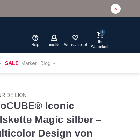
0
Ihr
Help
anmelden
Wunschzettel
Warenkorb
SALE
Marken
Blog
R DE LION
oCUBE® Iconic
lskette Magic silber –
lticolor Design von