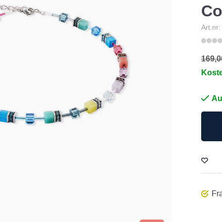
Co
Art.nr
169,0
Kost
Au
Fra