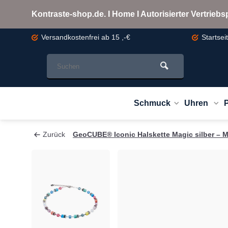
Kontraste-shop.de. I Home I Autorisierter Vertrie
Versandkostenfrei
ab 15 ,-€
Startsei
Schmuck
Uhren
Zurück
GeoCUBE® Iconic Halskette Magic silber – M