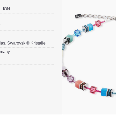
LION
7
las, Swarovski® Kristalle
rmany