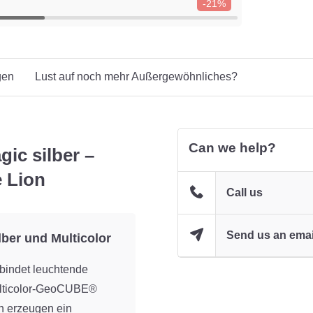
-21%
gen
Lust auf noch mehr Außergewöhnliches?
Can we help?
ic silber –
e Lion
Call us
Send us an emai
ber und Multicolor
bindet leuchtende
ulticolor-GeoCUBE®
en erzeugen ein