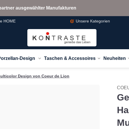
bspartner ausgewählter Manufakturen
te
HOME
Unsere
Kategorien
Porzellan-Design
Taschen & Accessoires
Neuheiten
ulticolor Design von Coeur de Lion
COEU
Ge
Ha
Mu