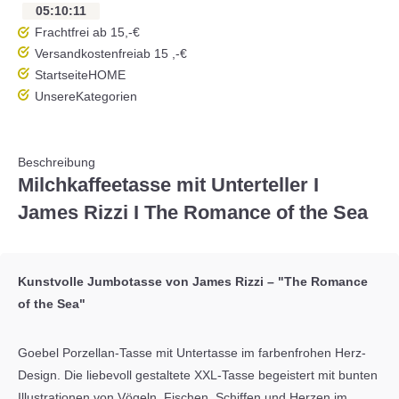
05
:
10
:
11
Frachtfrei ab 15,-€
Versandkostenfrei
ab 15 ,-€
Startseite
HOME
Unsere
Kategorien
Beschreibung
Milchkaffeetasse mit Unterteller I
James Rizzi I The Romance of the Sea
Kunstvolle Jumbotasse von James Rizzi – "The Romance
of the Sea"
Goebel Porzellan-Tasse mit Untertasse im farbenfrohen Herz-
Design. Die liebevoll gestaltete XXL-Tasse begeistert mit bunten
Illustrationen von Vögeln, Fischen, Schiffen und Herzen im