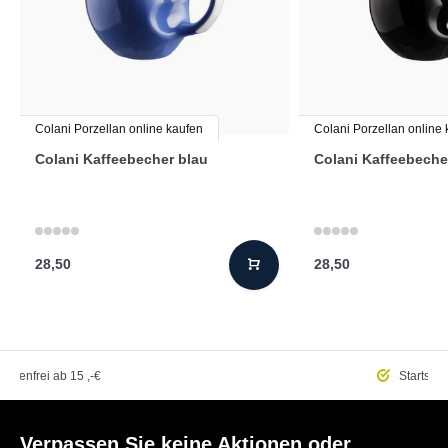
Colani Porzellan online kaufen
Colani Porzellan online
Colani Kaffeebecher blau
Colani Kaffeebeche
28,50
28,50
ostenfrei
ab 15 ,-€
Startseit
Verpassen Sie keine Aktionen oder